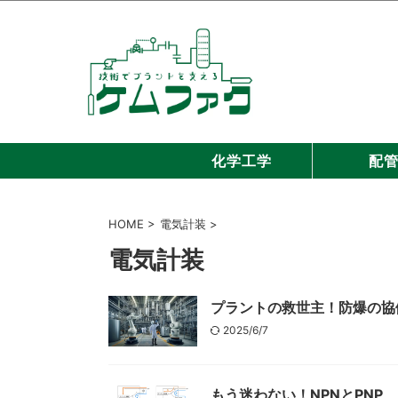
化学工学
配
HOME
>
電気計装
>
電気計装
プラントの救世主！防爆の協
2025/6/7
もう迷わない！NPNとPNP