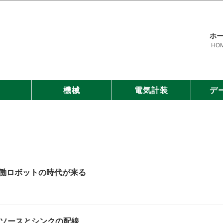
ホ
HO
管
機械
電気計装
デ
働ロボットの時代が来る
、ソースとシンクの配線