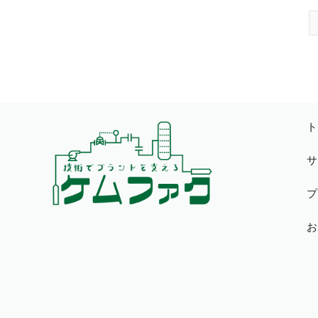
ト
サ
プ
お