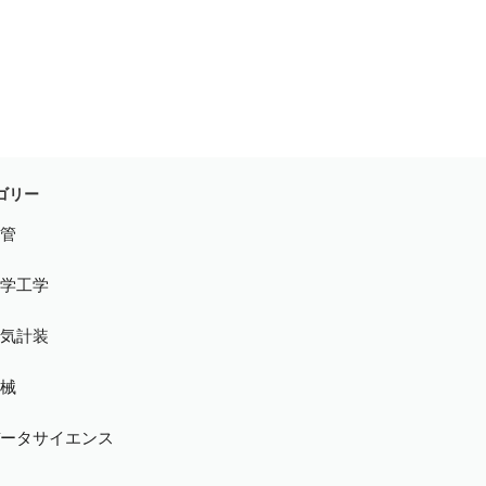
ゴリー
配管
化学工学
電気計装
機械
データサイエンス