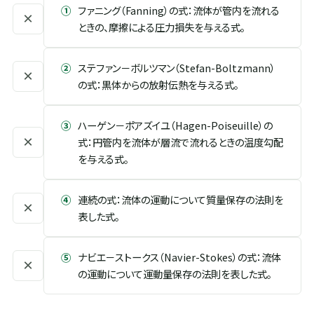
①
ファニング（Fanning）の式：流体が管内を流れる
×
ときの、摩擦による圧力損失を与える式。
②
ステファン－ボルツマン（Stefan-Boltzmann）
×
の式：黒体からの放射伝熱を与える式。
③
ハーゲン－ポアズイユ（Hagen-Poiseuille）の
×
式：円管内を流体が層流で流れるときの温度勾配
を与える式。
④
連続の式：流体の運動について質量保存の法則を
×
表した式。
⑤
ナビエ－ストークス（Navier-Stokes）の式：流体
×
の運動について運動量保存の法則を表した式。