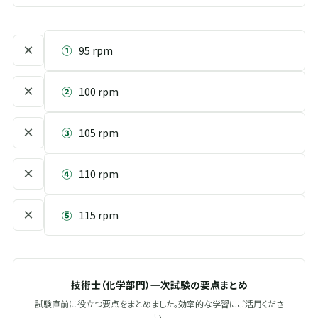
×
①
95 rpm
×
②
100 rpm
×
③
105 rpm
×
④
110 rpm
×
⑤
115 rpm
技術士（化学部門）一次試験の要点まとめ
試験直前に役立つ要点をまとめました。効率的な学習にご活用くださ
い。