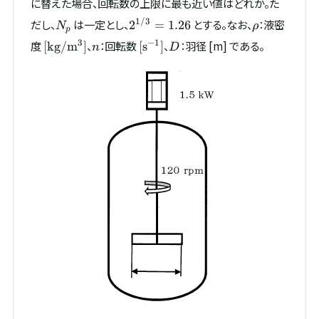
に替えた場合、回転数の上限に最も近い値はどれか。た
N_p
2^{1/3}
\rho
1/3
だし、
は一定とし、
とする。なお、
：液密
2
=
1.26
N
ρ
p
= 1.26
[\mathrm{kg/m^{3}}]
n
[\mathrm{s^{-1}}]
D
3
−
1
度
、
：回転数
、
：羽径 [m] である。
[
kg/
m
]
[
s
]
n
D