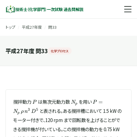
技術士（化学部門）一次試験 過去問解説
トップ
/
平成27年度
/
問33
平成27年度 問33
化学プロセス
P
N_p
P =
撹拌動力
は無次元動力数
を用い
=
P
N
P
p
N_p\,\rho\,n^{3}
3
5
と表される。ある撹拌槽において 1.5 kW の
N
ρ
n
D
p
モーター付きで、120 rpm まで回転数を上げることがで
きる撹拌機が付いている。この撹拌機の動力を 0.75 kW