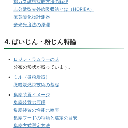
排ガス試料採取方法の解説
非分散型赤外線吸収法とは（HORIBA）
硫黄酸化物計測器
蛍光光度法の原理
4. ばいじん・粉じん特論
ロジン・ラムラーの式
分布の形状が載っています。
ミル（微粉炭器）
微粉炭燃焼技術の基礎
集塵装置イメージ
集塵装置の原理
集塵装置の性能比較表
集塵フードの種類と選定の目安
集塵方式選定方法