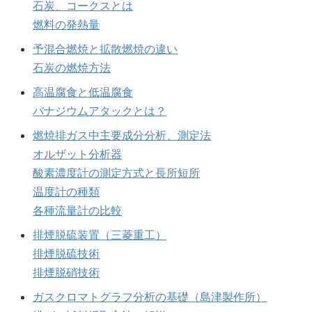
石炭、コークスとは
燃料の発熱量
予混合燃焼と拡散燃焼の違い
石炭の燃焼方法
高温腐食と低温腐食
バナジウムアタックとは？
燃焼排ガス中主要成分分析、測定法
オルザット分析器
酸素濃度計の測定方式と長所短所
温度計の種類
各種流量計の比較
排煙脱硫装置（三菱重工）
排煙脱硫技術
排煙脱硝技術
ガスクロマトグラフ分析の基礎（島津製作所）