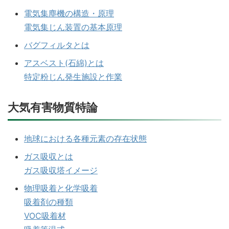
電気集塵機の構造・原理
電気集じん装置の基本原理
バグフィルタとは
アスベスト(石綿)とは
特定粉じん発生施設と作業
大気有害物質特論
地球における各種元素の存在状態
ガス吸収とは
ガス吸収塔イメージ
物理吸着と化学吸着
吸着剤の種類
VOC吸着材