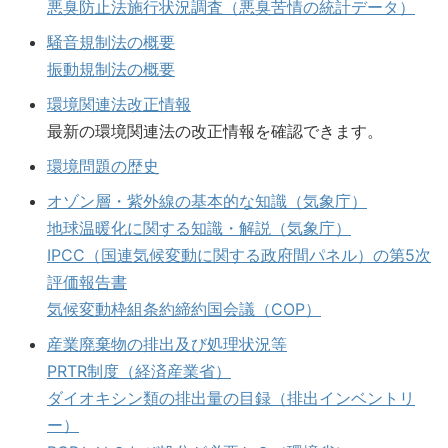
悪臭防止法施行状況調査（悪臭苦情の統計データ）
騒音規制法の概要
振動規制法の概要
環境関連法改正情報
最新の環境関連法の改正情報を確認できます。
環境問題の歴史
オゾン層・紫外線の基本的な知識（気象庁）
地球温暖化に関する知識・解説（気象庁）
IPCC（国連気候変動に関する政府間パネル）の第5次
評価報告書
気候変動枠組条約締約国会議（COP）
産業廃棄物の排出及び処理状況等
PRTR制度（経済産業省）
ダイオキシン類の排出量の目録（排出インベントリ
ー）