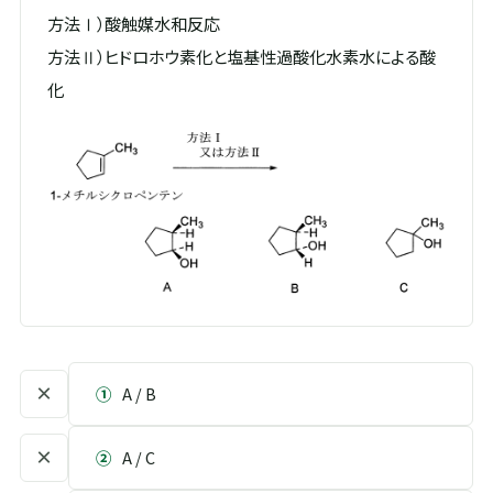
方法Ⅰ）酸触媒水和反応
方法Ⅱ）ヒドロホウ素化と塩基性過酸化水素水による酸
化
×
①
A / B
×
②
A / C