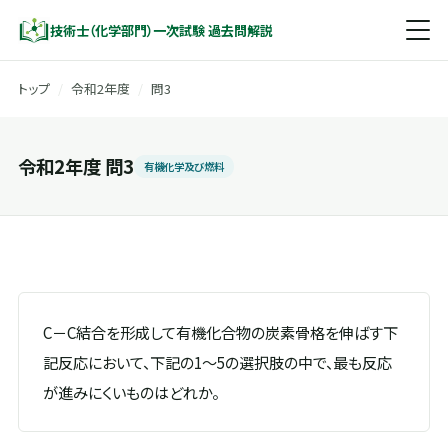
技術士（化学部門）一次試験 過去問解説
トップ
/
令和2年度
/
問3
令和2年度 問3
有機化学及び燃料
C－C結合を形成して有機化合物の炭素骨格を伸ばす下
記反応において、下記の1～5の選択肢の中で、最も反応
が進みにくいものはどれか。