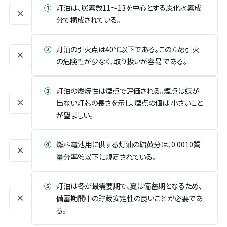
①
灯油は、炭素数11～13を中心とする炭化水素成
×
分で構成されている。
②
灯油の引火点は40℃以下である。このため引火
×
の危険性が少なく、取り扱いが容易 である。
③
灯油の燃焼性は煙点で評価される。煙点は蝶が
×
出ない灯芯の長さを示し、煙点の値は 小さいこと
が望ましい。
④
燃料電池用に供する灯油の硫黄分は、0.0010質
×
量分率％以下に規定されている。
⑤
灯油は冬が最需要期で、夏は備蓄期となるため、
×
備蓄期間中の貯蔵安定性の良いこと が必要であ
る。