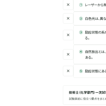
×
①
レーザーから
×
②
白色光は、異
③
励起状態の系
×
る。
④
自然放出とは
×
ある。
×
⑤
励起状態にあ
技術士（化学部門）一次
試験直前に役立つ要点をまとめ