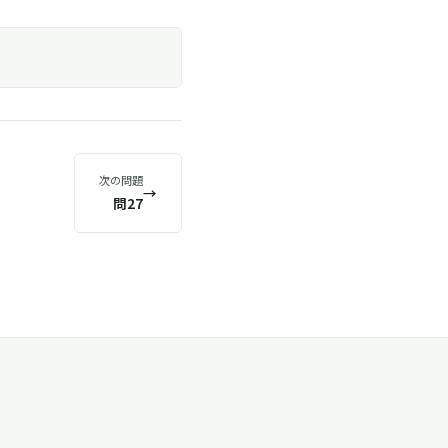
次の問題
→
問27