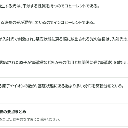
発生する光は、干渉する性質を持つのでコヒーレントである。
なる波長の光が混在しているのでインコヒーレントである。
が入射光で刺激され、基底状態に戻る際に放出される光の波長は、入射光の
、励起された原子が電磁場など外からの作用と無関係に光（電磁波）を放出
る原子やイオンの数が、基底状態にある数より多い分布を反転分布という。
試験の要点まとめ
ました。効率的な学習にご活用ください。