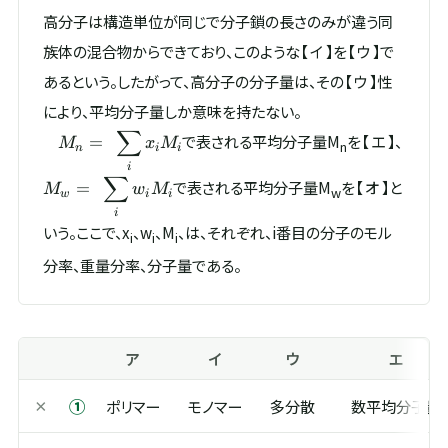
高分子は構造単位が同じで分子鎖の長さのみが違う同
族体の混合物からできており、このような【 イ 】を【 ウ 】で
あるという。したがって、高分子の分子量は、その【 ウ 】性
により、平均分子量しか意味を持たない。
∑
M_{n}=
M_{
で表される平均分子量M
を【 エ 】、
=
M
x
M
n
n
i
i
\displaystyle \sum_{i}
\disp
i
∑
x_{i}M_{i}
w_{i
で表される平均分子量M
を【 オ 】と
=
M
w
M
w
w
i
i
i
いう。ここで、x
、w
、M
、は、それぞれ、i番目の分子のモル
i
i
i
分率、重量分率、分子量である。
ア
イ
ウ
エ
①
×
ポリマー
モノマー
多分散
数平均分子量