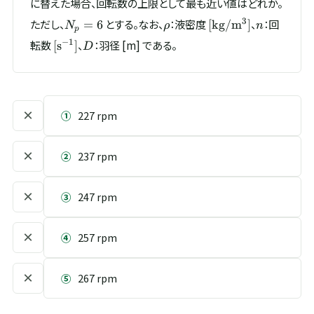
に替えた場合、回転数の上限として最も近い値はどれか。
N_p
\rho
[\mathrm{kg/m^{3
n
3
ただし、
とする。なお、
：液密度
、
：回
=
6
[
kg/
m
]
N
ρ
n
p
= 6
[\mathrm{s^{-1}}]
D
−
1
転数
、
：羽径 [m] である。
[
s
]
D
×
①
227 rpm
×
②
237 rpm
×
③
247 rpm
×
④
257 rpm
×
⑤
267 rpm