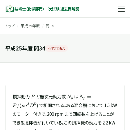
技術士（化学部門）一次試験 過去問解説
トップ
/
平成25年度
/
問34
平成25年度 問34
化学プロセス
P
N_p
N_p =
撹拌動力
と無次元動力数
は
=
P
N
N
p
p
P/(\rho
3
5
で相関される。ある混合槽において 1.5 kW
/
(
)
P
ρ
n
D
n^{3}
のモーター付きで、200 rpm まで回転数を上げることが
D^{5})
できる撹拌機が付いている。この撹拌機の動力を 2.2 kW