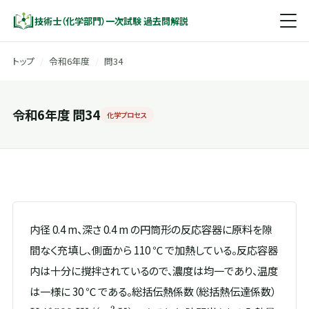
技術士（化学部門）一次試験 過去問解説
トップ
/
令和6年度
/
問34
令和6年度 問34
化学プロセス
内径 0.4 m、深さ 0.4 m の円筒形の反応容器に原料を隙
間なく充填し、側面から 110 ℃ で加熱している。反応容器
内は十分に撹拌されているので、濃度は均一であり、温度
U
は一様に 30 ℃ である。総括伝熱係数（総括熱伝達係数）