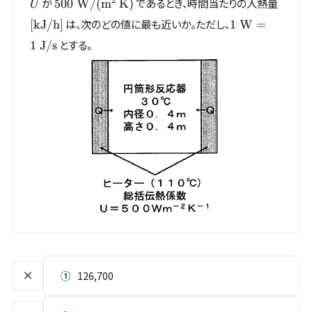
500\
[\mat
2
が
であるとき、時間当たりの入熱量
500
W/
(
m
K
)
U
\mathrm{W/(m^{2}\,K)}
1\
は、次のどの値に最も近いか。ただし、
[
kJ/h
]
1
W
=
\mathrm{W}
とする。
1
J/s
= 1\
\mathrm{J/s}
×
①
126,700