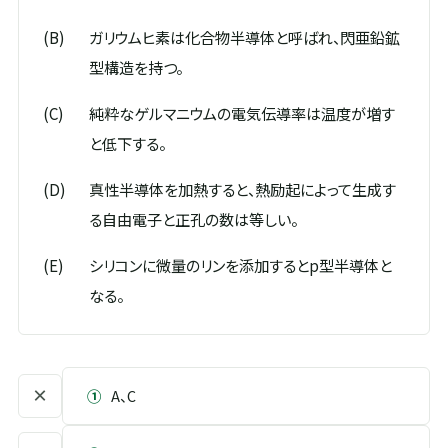
(B)
ガリウムヒ素は化合物半導体と呼ばれ、閃亜鉛鉱
型構造を持つ。
(C)
純粋なゲルマニウムの電気伝導率は温度が増す
と低下する。
(D)
真性半導体を加熱すると、熱励起によって生成す
る自由電子と正孔の数は等しい。
(E)
シリコンに微量のリンを添加するとp型半導体と
なる。
×
①
A、C