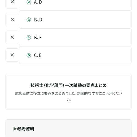
×
②
A、D
×
③
B、D
×
④
B、E
×
⑤
C、E
技術士（化学部門）一次試験の要点まとめ
試験直前に役立つ要点をまとめました。効率的な学習にご活用くださ
い。
参考資料