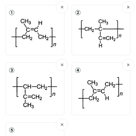
×
×
①
②
×
×
③
④
×
⑤