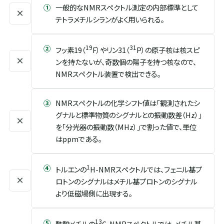
①
一般的なNMRスペクトル測定の内部標準として
×
テトラメチルシランがよく用いられる。
②
19
31
フッ素19（
F）やリン31（
P）の原子核は核スピ
×
ンを持たないが、奇数個の陽子を持つ核なので、
NMRスペクトル装置で検出できる。
③
NMRスペクトルの化学シフト値は「観測されたシ
グナルと標準物質のシグナルとの振動数差（Hz）」
×
を「分光器の振動数（MHz）」で割った値で、単位
はppmである。
④
1
トルエンの
H-NMRスペクトルでは、フェニル基プ
×
ロトンのシグナルはメチル基プロトンのシグナル
より低磁場側に出現する。
⑤
13
酢酸メチルの
C-NMRスペクトルでは、メチル基