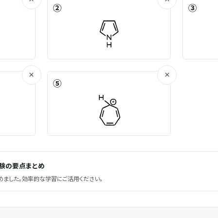
②
③
×
×
⑤
試験の要点まとめ
ました。効率的な学習にご活用ください。