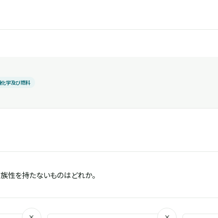
機化学及び燃料
香族性を持たないものはどれか。
×
×