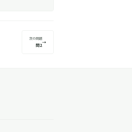
次の問題
→
問2